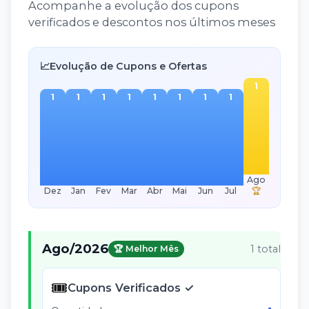
Acompanhe a evolução dos cupons
verificados e descontos nos últimos meses
📈
Evolução de Cupons e Ofertas
1
1
1
1
1
1
1
1
1
Ago
Dez
Jan
Fev
Mar
Abr
Mai
Jun
Jul
🏆
Ago
/
2026
1
total
🏆 Melhor Mês
🎟️
Cupons Verificados ✓