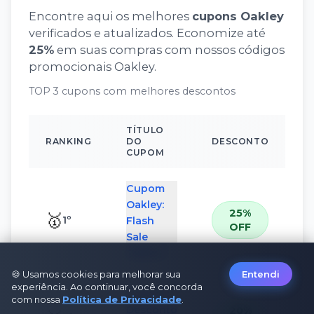
Encontre aqui os melhores
cupons
Oakley
verificados e atualizados. Economize até
25
%
em suas compras com nossos códigos
promocionais
Oakley
.
TOP 3 cupons com melhores descontos
TÍTULO
RANKING
DO
DESCONTO
CUPOM
Cupom
Oakley:
25%
🥇
1
º
Flash
OFF
Sale
Oakley
🍪 Usamos cookies para melhorar sua
Entendi
experiência. Ao continuar, você concorda
Cupom
com nossa
Política de Privacidade
.
Desconto
20%