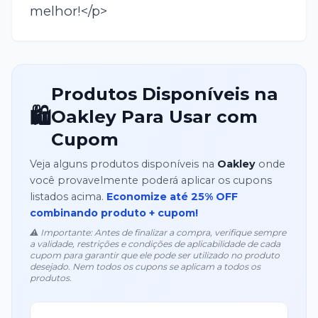
melhor!</p>
Produtos Disponíveis na
🛍️
Oakley
Para Usar com
Cupom
Veja alguns produtos disponíveis na
Oakley
onde
você provavelmente poderá aplicar os cupons
listados acima.
Economize até
25
% OFF
combinando produto + cupom!
⚠️ Importante: Antes de finalizar a compra, verifique sempre
a validade, restrições e condições de aplicabilidade de cada
cupom para garantir que ele pode ser utilizado no produto
desejado. Nem todos os cupons se aplicam a todos os
produtos.