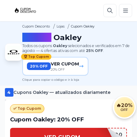
/
/
Cupom Desconto
Lojas
Cupom Oakley
Cupom
Oakley
Todos os cupons
Oakley
selecionados e verificados em
7 de
agosto
—
4
ofertas ativas
com até
25%
OFF
.
🏆 Top Cupom
VER CUPOM
20% OFF
20% OFF
Clique para copiar o código e ir à loja
4
Cupons
Oakley
— atualizados diariamente
🔥
20%
✅ Top Cupom
OFF
Cupom Oakley: 20% OFF
EXTRA20