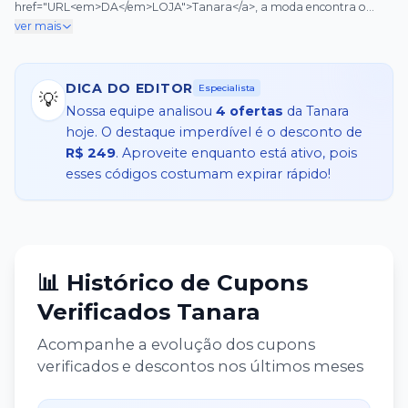
href="URL<em>DA</em>LOJA">Tanara</a>, a moda encontra o
preço ideal, e temos a notícia que você vai amar: prepare-se para
ver mais
economizar! Com nosso <a
href="URL<em>CUPOM</em>TANARA">cupom Tanara</a>
exclusivo, você pode garantir descontos incríveis em uma vasta
DICA DO EDITOR
Especialista
seleção de produtos. Imagine ter acesso a <strong style="color:
💡
Nossa equipe analisou
4
ofertas
da
Tanara
#008000;">até 30% OFF</strong> em itens selecionados, desde
calçados elegantes até acessórios que complementam qualquer
hoje. O destaque imperdível é o desconto de
visual. Não perca a chance de investir em qualidade e estilo sem
R$ 249
. Aproveite enquanto está ativo, pois
pesar no bolso. Explore agora e descubra como é fácil e vantajoso
esses códigos costumam expirar rápido!
comprar na Tanara.</p>
📊 Histórico de Cupons
Verificados
Tanara
Acompanhe a evolução dos cupons
verificados e descontos nos últimos meses