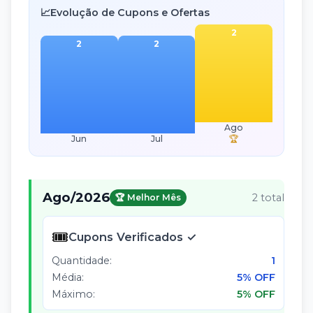
📈
Evolução de Cupons e Ofertas
2
2
2
Ago
Jun
Jul
🏆
Ago
/
2026
2
total
🏆 Melhor Mês
🎟️
Cupons Verificados ✓
Quantidade:
1
Média:
5% OFF
Máximo:
5% OFF