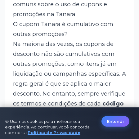
comuns sobre o uso de cupons e
promoções na Tanara:
O cupom Tanara é cumulativo com
outras promoções?
Na maioria das vezes, os cupons de
desconto não são cumulativos com
outras promoções, como itens já em
liquidação ou campanhas específicas. A
regra geral é que se aplica o maior
desconto. No entanto, sempre verifique
os termos e condições de cada
código
promocional Tanara
, pois algumas
🍪 Usamos cookies para melhorar sua
Entendi
promoções específicas podem permitir
experiência. Ao continuar, você concorda
a cumulatividade. Se um cupom não
com nossa
Política de Privacidade
.