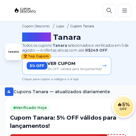
/
/
Cupom Desconto
Lojas
Cupom Tanara
Cupom
Tanara
Todos os cupons
Tanara
selecionados e verificados em
5 de
agosto
—
4
ofertas ativas
com até
R$249
OFF
.
🏆 Top Cupom
VER CUPOM
5% OFF
5% OFF válidos para lançamentos!
Clique para copiar o código e ir à loja
4
Cupons
Tanara
— atualizados diariamente
🔥
5%
Verificado Hoje
OFF
Cupom Tanara: 5% OFF válidos para
lançamentos!